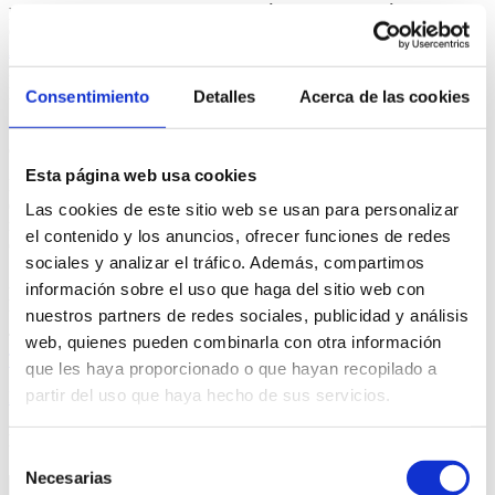
pasado 19 de mayo Jon Elzo participó en la presentación del
Plan
de Dinamización Turística
de la agencia de desarrollo
Bidasoa
Activa
, en la que se anunció que
Hondarribia e Irún
buscan ser
referentes como destinos turísticos inteligentes
a nivel de Euskadi
para el año 2025.
Consentimiento
Detalles
Acerca de las cookies
¡Eskerrik asko Bidasoa Activa por confiar en Gura Marketin para
acompañaros en este reto!
Esta página web usa cookies
En Gura Marketin tenemos amplia experiencia en el diseño de
estrategia y planificación de destinos, branding y creación de
Las cookies de este sitio web se usan para personalizar
marcas, inteligencia y estudios de mercado, promoción y
el contenido y los anuncios, ofrecer funciones de redes
comunicación, creación de producto y dinamización sectorial.
sociales y analizar el tráfico. Además, compartimos
Además, ofrecemos asistencia técnica a empresas e instituciones y
información sobre el uso que haga del sitio web con
participamos en diferentes formación y ponencias.
nuestros partners de redes sociales, publicidad y análisis
Te invitamos a descubrir nuestra línea de trabajo sobre
Marketing
web, quienes pueden combinarla con otra información
Turístico
.
que les haya proporcionado o que hayan recopilado a
partir del uso que haya hecho de sus servicios.
POST ANTERIOR
POST SIGUIENTE
BUSCAR
Selección
Necesarias
de
Buscar: