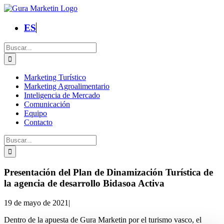
Saltar
al
contenido
ES
Buscar:
Marketing Turístico
Marketing Agroalimentario
Inteligencia de Mercado
Comunicación
Equipo
Contacto
Buscar:
Presentación del Plan de Dinamización Turística de
la agencia de desarrollo Bidasoa Activa
19 de mayo de 2021
|
Dentro de la apuesta de Gura Marketin por el turismo vasco, el