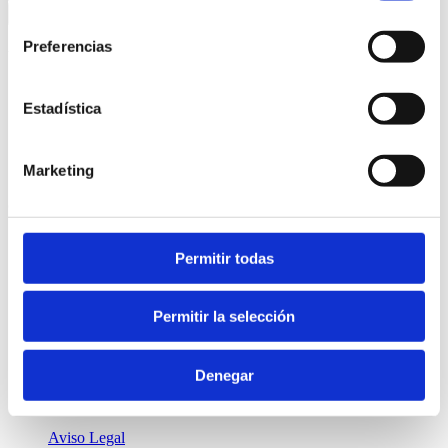
consentimiento
Preferencias
ÚLTIMAS ENTRADAS
Webinar sobre estrategias para atraer al turismo de cercanía
Estadística
Presentación del Plan de Dinamización Turística de la agencia
de desarrollo Bidasoa Activa
Formación sobre creación de experiencias enoturísticas
innovadoras
Marketing
CATEGORIA
Gura Marketin (1)
Permitir todas
Marketing Agro/alimentario (5)
Marketing Turístico (14)
Neuromarketing (5)
Permitir la selección
Sin categorizar (1)
Zuatzu kalea 4, Edificio Ulia
Denegar
20018, Donostia
943 425 555 |
kontaktua
Aviso Legal