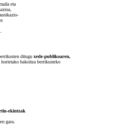
maila eta
azioa,
munikazio-
en
.
berrikusten ditugu
xede-publikoaren,
, horietako bakoitza berrikusteko
tin-ekintzak
en gara.