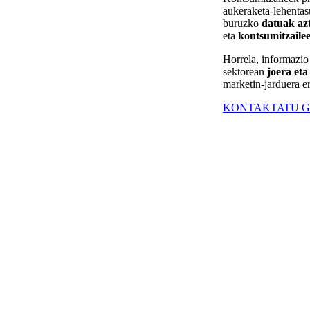
aukeraketa-lehentas
buruzko
datuak azt
eta
kontsumitzaile
Horrela, informazio 
sektorean
joera eta
marketin-jarduera e
KONTAKTATU G