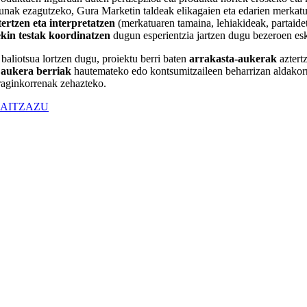
unak ezagutzeko, Gura Marketin taldeak elikagaien eta edarien merkatu
ertzen eta interpretatzen
(merkatuaren tamaina, lehiakideak, partaidet
ekin testak koordinatzen
dugun esperientzia jartzen dugu bezeroen es
baliotsua lortzen dugu, proiektu berri baten
arrakasta-aukerak
aztert
 aukera berriak
hautemateko edo kontsumitzaileen beharrizan aldakorr
raginkorrenak zehazteko.
AITZAZU