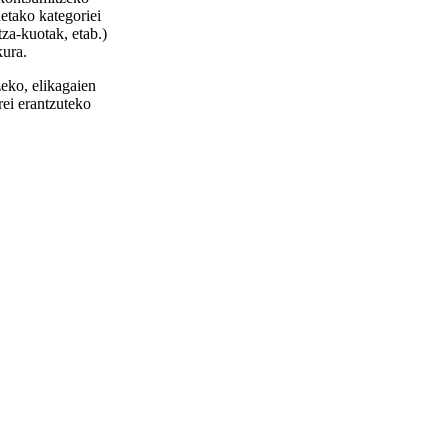
etako kategoriei
za-kuotak, etab.)
kura.
zeko, elikagaien
ei erantzuteko