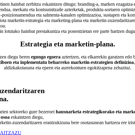
inen hainbat zerbitzu eskaintzen ditugu: branding-a, marken ezagutza-
ndua, merkatu eta kontsumitzaile azterketak, produktu-sortaren optimiz
a-posizionamendua eta salmenta-kanalen optimizazioa, sustapen eta ko
dota marketin-estrategia eta marketing-plana eta marketin-zuzendaritzar
ioa.
n lotutako hainbat prestakuntza eta ponentzietan ere parte hartzen dugu
Estrategia eta marketin-plana
.
tzen diegu beren
egungo egoera
aztertzen, eta elkarrekin garatzen edo 
tiboen eta inplementatu beharreko marketin-estrategien definizioa
aldizkakotasuna eta epeen eta aurrekontuen egokitzapena zehaztuz.
zendaritzaren
na
.
arien sektoreko gure bezeroei
hausnarketa estrategikorako eta marke
 osoa
eskaintzen diegu,
rketin-zuzendaritzaren erantzukizuna bere osotasunean hartzera ere irist
AITZAZU