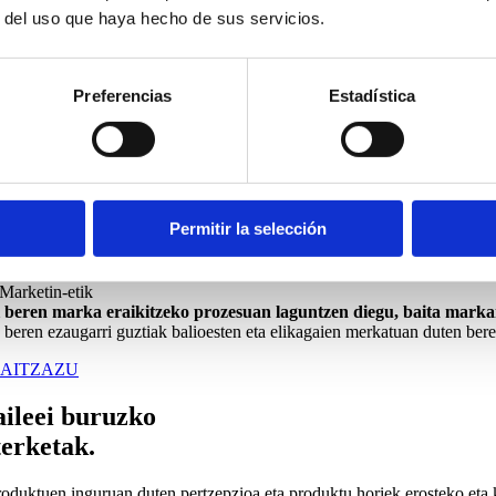
r del uso que haya hecho de sus servicios.
Preferencias
Estadística
zagutza maila
endua
.
Permitir la selección
koitza bakarra egiten du eta bere nortasun korporatiboaren ezaugarri gu
 Marketin-etik
 beren marka eraikitzeko prozesuan laguntzen diegu, baita markar
, beren ezaugarri guztiak balioesten eta elikagaien merkatuan duten bere
AITZAZU
ileei buruzko
erketak
.
oduktuen inguruan duten pertzepzioa eta produktu horiek erosteko eta