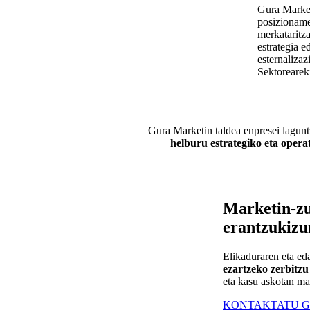
Gura Market
posizioname
merkataritz
estrategia e
esternalizaz
Sektoreareki
Gura Marketin taldea enpresei lagun
helburu estrategiko eta opera
Marketin-zu
erantzukizu
Elikaduraren eta ed
ezartzeko zerbitzu
eta kasu askotan ma
KONTAKTATU G