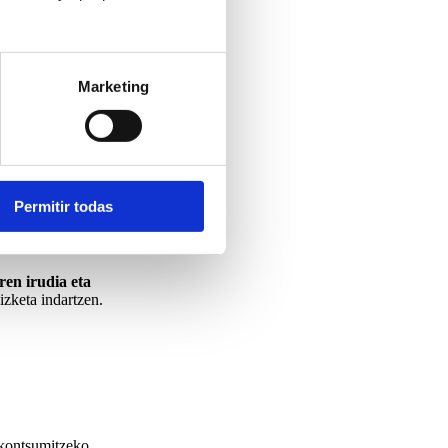
Marketing
Permitir todas
ztiak biltzen ditu.
en irudia eta
izketa indartzen.
 kontsumitzeko