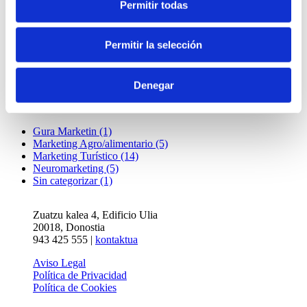
ÚLTIMAS ENTRADAS
Permitir todas
Webinar sobre estrategias para atraer al turismo de cercanía
Presentación del Plan de Dinamización Turística de la agencia
Permitir la selección
de desarrollo Bidasoa Activa
Formación sobre creación de experiencias enoturísticas
innovadoras
Denegar
CATEGORIA
Gura Marketin (1)
Marketing Agro/alimentario (5)
Marketing Turístico (14)
Neuromarketing (5)
Sin categorizar (1)
Zuatzu kalea 4, Edificio Ulia
20018, Donostia
943 425 555 |
kontaktua
Aviso Legal
Política de Privacidad
Política de Cookies