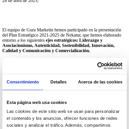
28 de abril de 2021
|
El equipo de Gura Marketin hemos participado en la presentación
del Plan Estratégico 2021-2025 de Nekatur, que hemos elaborado
entorno a los siguientes
ejes estratégicos: Liderazgo y
Asociacionismo, Autenticidad, Sostenibilidad, Innovación,
Calidad y Comunicación y Comercialización.
La misión de
Nekatur
es
representar a los alojamientos rurales de
Euskadi
(agroturismos, casas rurales y apartamentos rurales) y
fomentar la cooperación
entre los mismos, así como trabajar para
garantizar su continuidad y mejorar su competitividad
,
impulsando y liderando desde el propio sector
la dinamización del
Consentimiento
Detalles
Acerca de las cookies
turismo en el medio rural
.
Así, actualmente la Asociación Nekatur representa a más de 240
alojamientos rurales de calidad, auténticos y seguros desde los
Esta página web usa cookies
que descubrir el entorno rural de Euskadi, disfrutar de su
Las cookies de este sitio web se usan para personalizar
actividad agropecuaria, saborear sus productos locales y vivir
una experiencia única.
el contenido y los anuncios, ofrecer funciones de redes
sociales y analizar el tráfico. Además, compartimos
Agradecemos al equipo de Nekatur y a todos los establecimientos