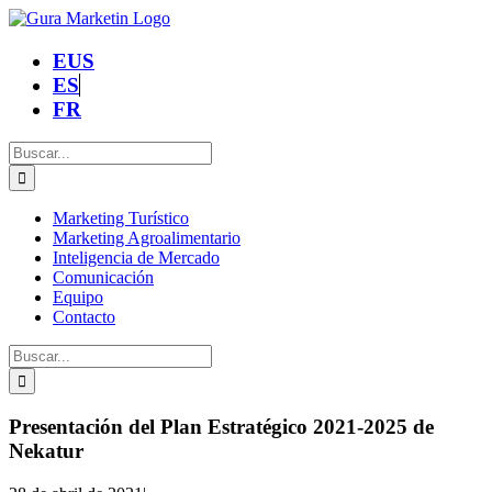
Saltar
al
contenido
EUS
ES
FR
Buscar:
Marketing Turístico
Marketing Agroalimentario
Inteligencia de Mercado
Comunicación
Equipo
Contacto
Buscar:
Presentación del Plan Estratégico 2021-2025 de
Nekatur